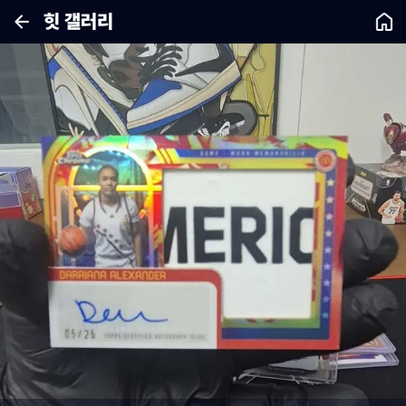
힛 갤러리