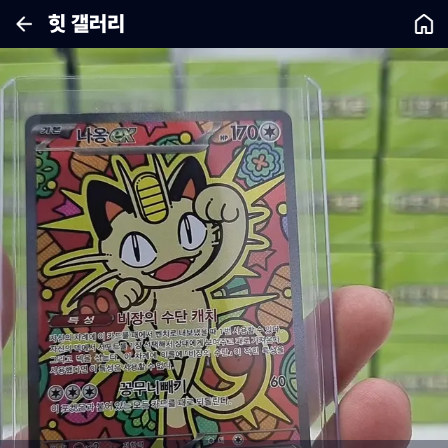
힛 갤러리