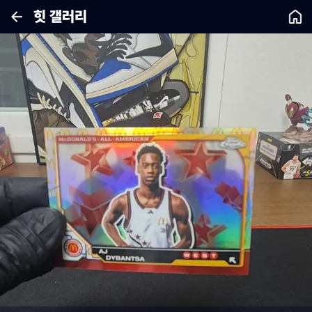
힛 갤러리