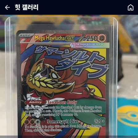
힛 갤러리