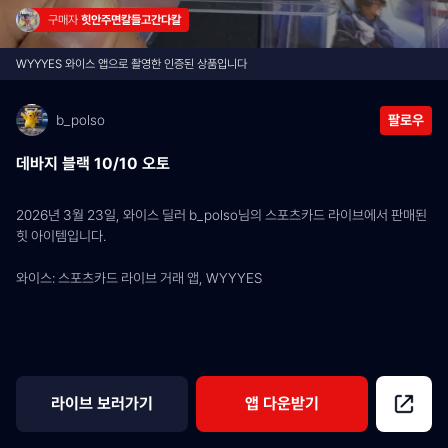
구매자 
힛안주면칼들고간다칼
WYYYES 와이스 앱으로 촬영한 인증된 상품입니다
b_polso
팔로우
데바지 블랙 10/10 오토
2026년 3월 23일, 와이스 딜러 b_polso님의 스포츠카드 라이브에서 판매된 
힛 아이템입니다.
와이스: 스포츠카드 라이브 거래 앱, WYYYES
라이브 보러가기
앱 다운받기