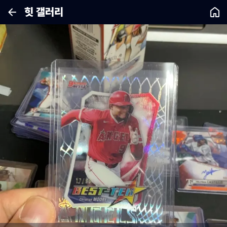
힛 갤러리