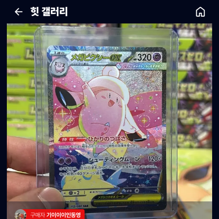
힛 갤러리
구매자 
기이이이인동영