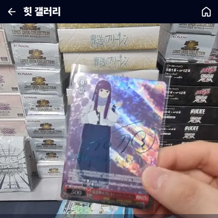
힛 갤러리