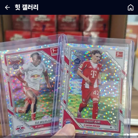
힛 갤러리