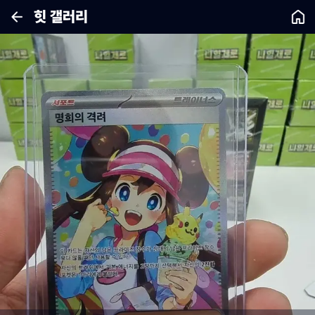
힛 갤러리