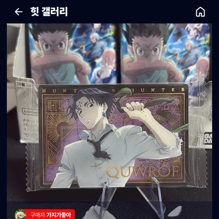
힛 갤러리
구매자 
가지가좋아