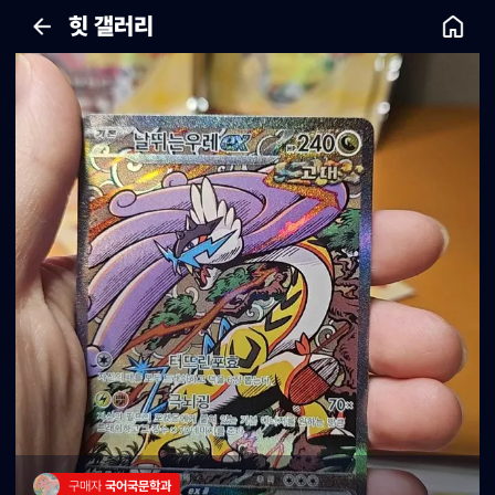
힛 갤러리
구매자 
국어국문학과