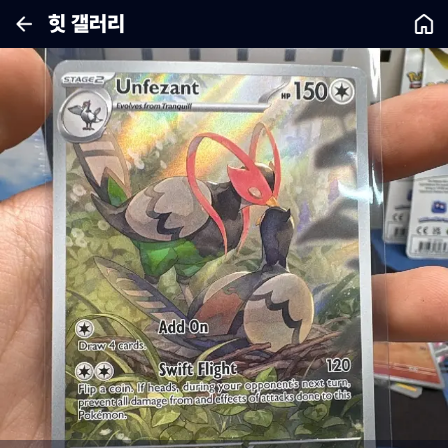
힛 갤러리