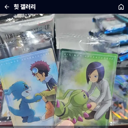
힛 갤러리