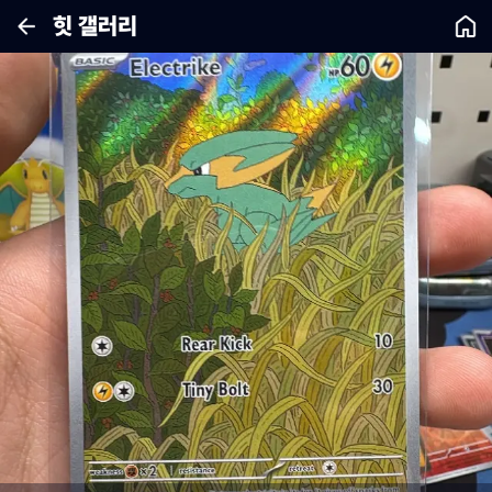
힛 갤러리