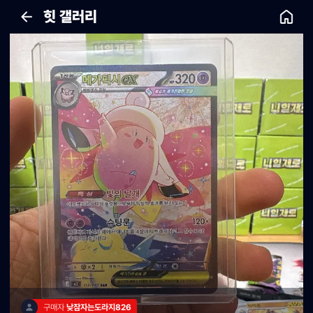
힛 갤러리
구매자 
낮잠자는도라지826