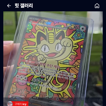
힛 갤러리
구매자 
icy