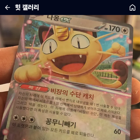
힛 갤러리