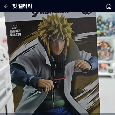
힛 갤러리