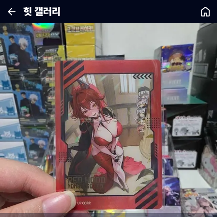
힛 갤러리