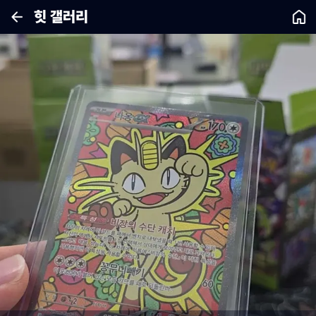
힛 갤러리