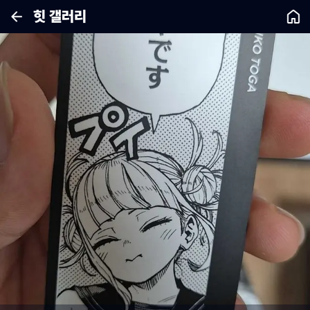
힛 갤러리