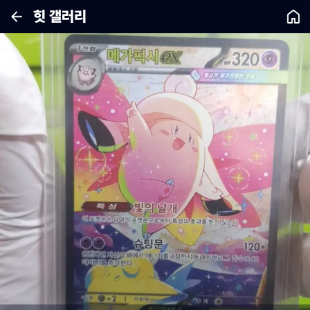
힛 갤러리