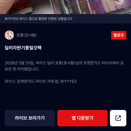
WYYYES 와이스 앱으로 촬영한 인증된 상품입니다
포좋(포사돌)
팔로우
딜러자판기통털갓팩
2026년 3월 20일, 와이스 딜러 포좋(포사돌)님의 포켓몬카드 라이브에서 공
유된 힛 아이템입니다.
와이스: 포켓몬카드 라이브 거래 앱, WYYYES
라이브 보러가기
앱 다운받기