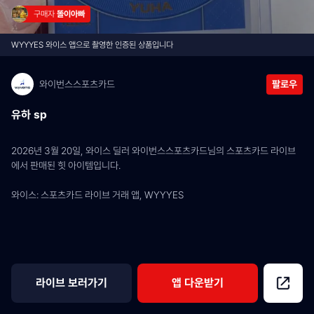
구매자 
똘이아빠
WYYYES 와이스 앱으로 촬영한 인증된 상품입니다
와이번스스포츠카드
팔로우
유하 sp
2026년 3월 20일, 와이스 딜러 와이번스스포츠카드님의 스포츠카드 라이브
에서 판매된 힛 아이템입니다.
와이스: 스포츠카드 라이브 거래 앱, WYYYES
라이브 보러가기
앱 다운받기