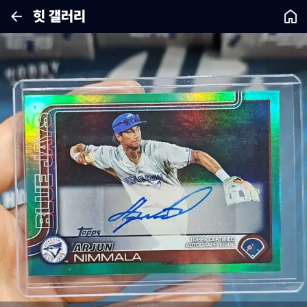
힛 갤러리