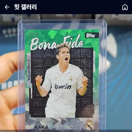
힛 갤러리