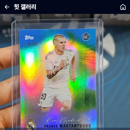
힛 갤러리