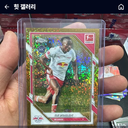
힛 갤러리