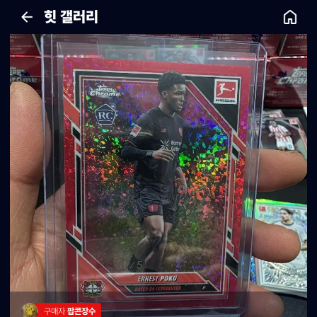
힛 갤러리
구매자 
팝콘장수