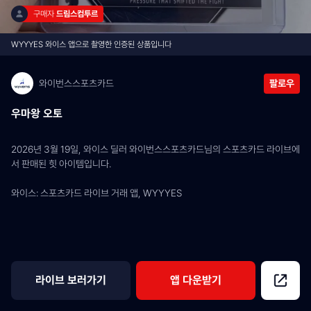
구매자 
드림스컴투르
WYYYES 와이스 앱으로 촬영한 인증된 상품입니다
와이번스스포츠카드
팔로우
우마왕 오토
2026년 3월 19일, 와이스 딜러 와이번스스포츠카드님의 스포츠카드 라이브에
서 판매된 힛 아이템입니다.
와이스: 스포츠카드 라이브 거래 앱, WYYYES
라이브 보러가기
앱 다운받기