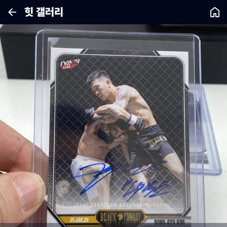
힛 갤러리