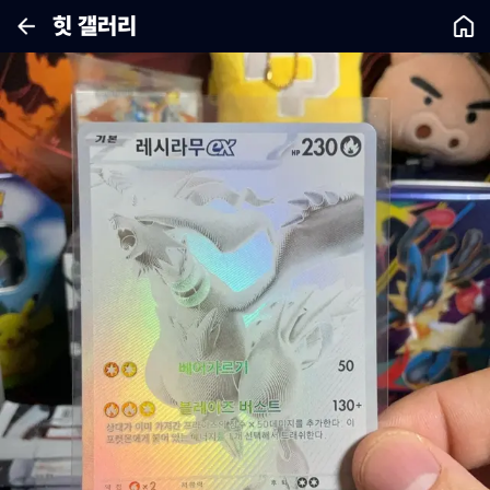
힛 갤러리