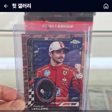
힛 갤러리