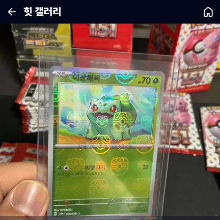
힛 갤러리