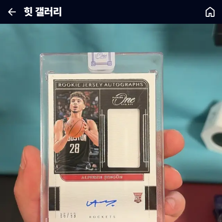
힛 갤러리