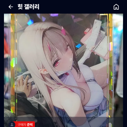
힛 갤러리
구매자 
준벅