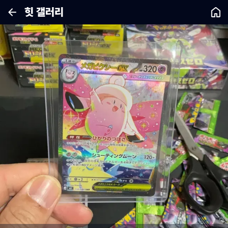
힛 갤러리