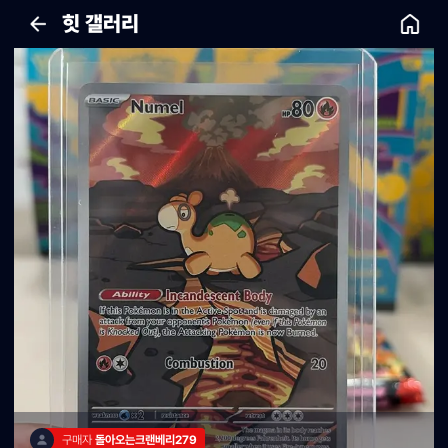
힛 갤러리
구매자 
돌아오는크랜베리279