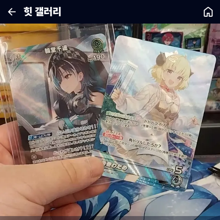
힛 갤러리