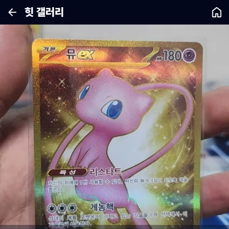
힛 갤러리