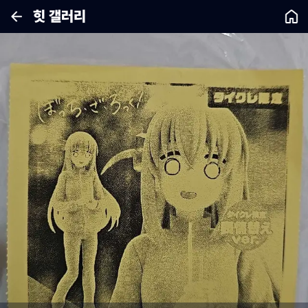
힛 갤러리