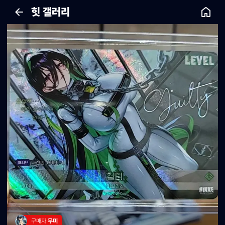
힛 갤러리
구매자 
무미