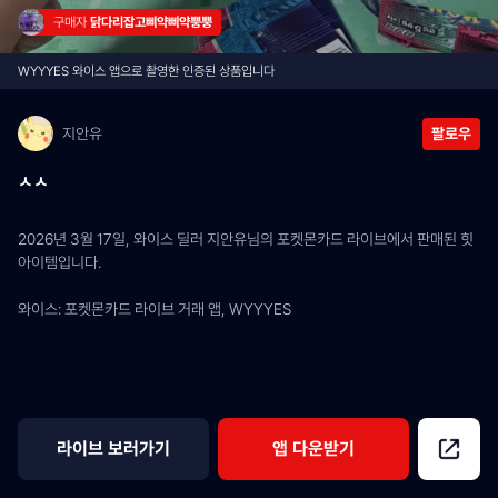
구매자 
닭다리잡고삐약삐약뿡뿡
WYYYES 와이스 앱으로 촬영한 인증된 상품입니다
지안유
팔로우
ㅅㅅ
2026년 3월 17일, 와이스 딜러 지안유님의 포켓몬카드 라이브에서 판매된 힛 
아이템입니다.
와이스: 포켓몬카드 라이브 거래 앱, WYYYES
라이브 보러가기
앱 다운받기