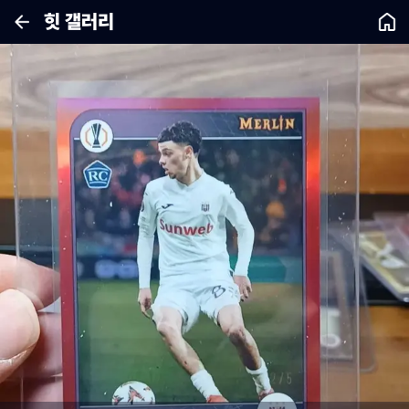
힛 갤러리