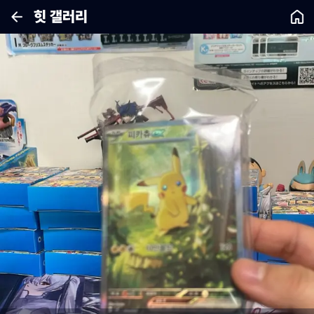
힛 갤러리