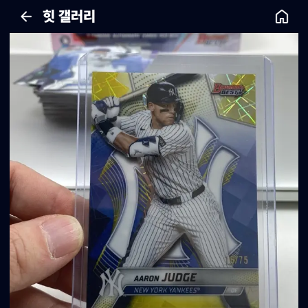
힛 갤러리