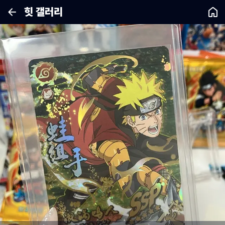
힛 갤러리