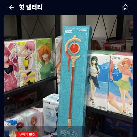
힛 갤러리
구매자 
땃쥐