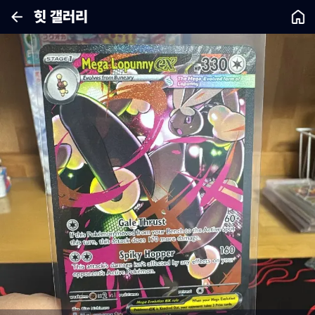
힛 갤러리